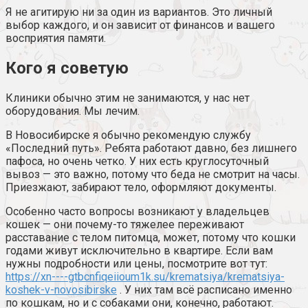
Я не агитирую ни за один из вариантов. Это личный
выбор каждого, и он зависит от финансов и вашего
восприятия памяти.
Кого я советую
Клиники обычно этим не занимаются, у нас нет
оборудования. Мы лечим.
В Новосибирске я обычно рекомендую службу
«Последний путь». Ребята работают давно, без лишнего
пафоса, но очень четко. У них есть круглосуточный
вывоз — это важно, потому что беда не смотрит на часы.
Приезжают, забирают тело, оформляют документы.
Особенно часто вопросы возникают у владельцев
кошек — они почему-то тяжелее переживают
расставание с телом питомца, может, потому что кошки
годами живут исключительно в квартире. Если вам
нужны подробности или цены, посмотрите вот тут:
https://xn----gtbcnfiqeiioum1k.su/krematsiya/krematsiya-
koshek-v-novosibirske
. У них там всё расписано именно
по кошкам, но и с собаками они, конечно, работают.