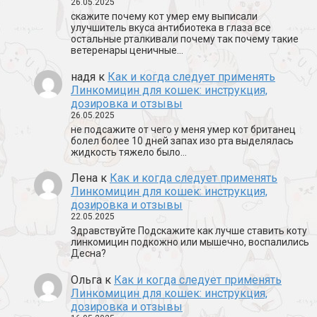
26.05.2025
скажите почему кот умер ему выписали
улучшитель вкуса антибиотека в глаза все
остальные рталкивали почему так почему такие
ветеренары ценичные…
надя
к
Как и когда следует применять
Линкомицин для кошек: инструкция,
дозировка и отзывы
26.05.2025
не подсажите от чего у меня умер кот британец
болел более 10 дней запах изо рта выделялась
жидкость тяжело было…
Лена
к
Как и когда следует применять
Линкомицин для кошек: инструкция,
дозировка и отзывы
22.05.2025
Здравствуйте Подскажите как лучше ставить коту
линкомицин подкожно или мышечно, воспалились
Десна?
Ольга
к
Как и когда следует применять
Линкомицин для кошек: инструкция,
дозировка и отзывы