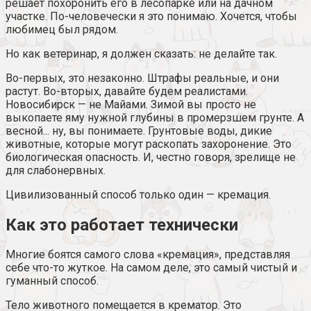
решает похоронить его в лесопарке или на дачном
участке. По-человечески я это понимаю. Хочется, чтобы
любимец был рядом.
Но как ветеринар, я должен сказать: не делайте так.
Во-первых, это незаконно. Штрафы реальные, и они
растут. Во-вторых, давайте будем реалистами.
Новосибирск — не Майами. Зимой вы просто не
выкопаете яму нужной глубины в промерзшем грунте. А
весной... ну, вы понимаете. Грунтовые воды, дикие
животные, которые могут раскопать захоронение. Это
биологическая опасность. И, честно говоря, зрелище не
для слабонервных.
Цивилизованный способ только один — кремация.
Как это работает технически
Многие боятся самого слова «кремация», представляя
себе что-то жуткое. На самом деле, это самый чистый и
гуманный способ.
Тело животного помещается в крематор. Это