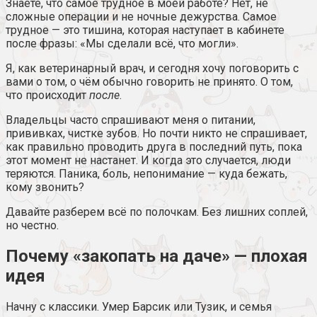
Знаете, что самое трудное в моей работе? Нет, не
сложные операции и не ночные дежурства. Самое
трудное — это тишина, которая наступает в кабинете
после фразы: «Мы сделали всё, что могли».
Я, как ветеринарный врач, и сегодня хочу поговорить с
вами о том, о чём обычно говорить не принято. О том,
что происходит
после
.
Владельцы часто спрашивают меня о питании,
прививках, чистке зубов. Но почти никто не спрашивает,
как правильно проводить друга в последний путь, пока
этот момент не настанет. И когда это случается, люди
теряются. Паника, боль, непонимание — куда бежать,
кому звонить?
Давайте разберем всё по полочкам. Без лишних соплей,
но честно.
Почему «закопать на даче» — плохая
идея
Начну с классики. Умер Барсик или Тузик, и семья