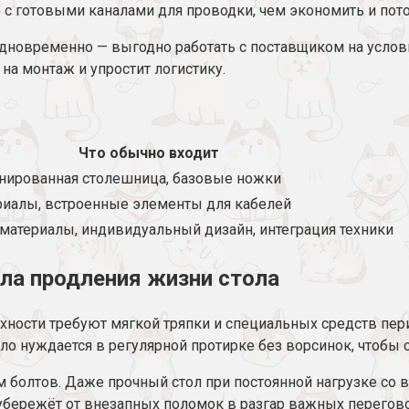
 с готовыми каналами для проводки, чем экономить и пото
дновременно — выгодно работать с поставщиком на условия
на монтаж и упростит логистику.
и
Что обычно входит
нированная столешница, базовые ножки
иалы, встроенные элементы для кабелей
материалы, индивидуальный дизайн, интеграция техники
ила продления жизни стола
рхности требуют мягкой тряпки и специальных средств пе
кло нуждается в регулярной протирке без ворсинок, чтобы
м болтов. Даже прочный стол при постоянной нагрузке со
убережёт от внезапных поломок в разгар важных перегов