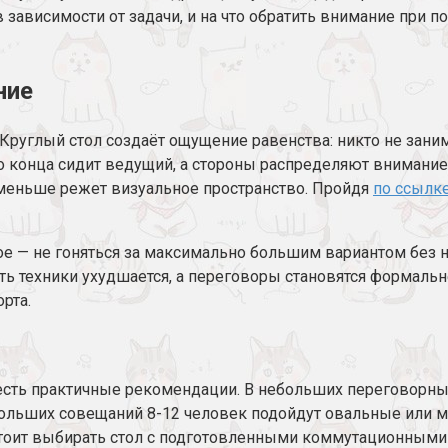
зависимости от задачи, и на что обратить внимание при по
ние
Круглый стол создаёт ощущение равенства: никто не занима
 конца сидит ведущий, а стороны распределяют внимание п
 меньше режет визуальное пространство. Пройдя
по ссылк
ое — не гоняться за максимально большим вариантом без н
ь техники ухудшается, а переговоры становятся формальн
рта.
 есть практичные рекомендации. В небольших переговорны
 больших совещаний 8-12 человек подойдут овальные или 
тоит выбирать стол с подготовленными коммутационными 