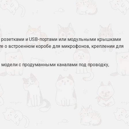
ми розетками и USB-портами или модульными крышками
те о встроенном коробе для микрофонов, креплении для
е модели с продуманными каналами под проводку,