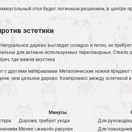
рямоугольный стол будет логичным решением, в центре п
против эстетики
. Натуральное дерево выглядит солидно и тепло, но требу
еальны для активно используемых переговорных. Стекло д
реч, где важна акустика.
т с другими материалами. Металлические ножки придают
не, чем цельное дерево. Компромисс между эстетикой и 
Минусы
стура
Дороже, требует ухода
Для руководящ
язнениям
Менее «живой» рисунок
Для повседне