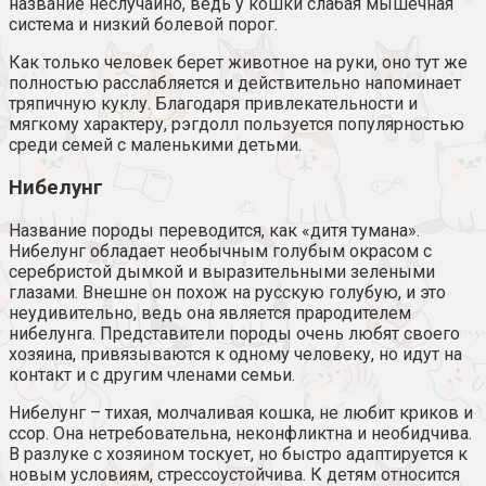
название неслучайно, ведь у кошки слабая мышечная
система и низкий болевой порог.
Как только человек берет животное на руки, оно тут же
полностью расслабляется и действительно напоминает
тряпичную куклу. Благодаря привлекательности и
мягкому характеру, рэгдолл пользуется популярностью
среди семей с маленькими детьми.
Нибелунг
Название породы переводится, как «дитя тумана».
Нибелунг обладает необычным голубым окрасом с
серебристой дымкой и выразительными зелеными
глазами. Внешне он похож на русскую голубую, и это
неудивительно, ведь она является прародителем
нибелунга. Представители породы очень любят своего
хозяина, привязываются к одному человеку, но идут на
контакт и с другим членами семьи.
Нибелунг – тихая, молчаливая кошка, не любит криков и
ссор. Она нетребовательна, неконфликтна и необидчива.
В разлуке с хозяином тоскует, но быстро адаптируется к
новым условиям, стрессоустойчива. К детям относится