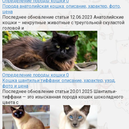
Определение породы кошки
0
Порода анатолийская кошка: описание, характер, фото,
цена
Последнее обновление статьи 12.06.2023 Анатолийские
кошки – некрупные животные с треугольной скуластой
головой и
Определение породы кошки
0
Кошка шантильи тиффани: описание, характер, уход,
фото и цена
Последнее обновление статьи 20.01.2025 Шантильи-
тиффани — это изысканная порода кошек шоколадного
цвета с