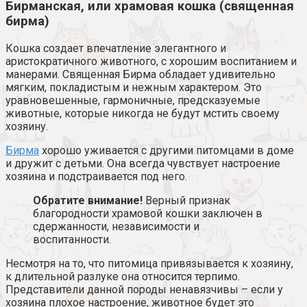
Бирманская, или храмовая кошка (священная
бирма)
Кошка создает впечатление элегантного и
аристократичного животного, с хорошим воспитанием и
манерами. Священная Бирма обладает удивительно
мягким, покладистым и нежным характером. Это
уравновешенные, гармоничные, предсказуемые
животные, которые никогда не будут мстить своему
хозяину.
Бирма
хорошо уживается с другими питомцами в доме
и дружит с детьми. Она всегда чувствует настроение
хозяина и подстраивается под него.
Обратите внимание!
Верный признак
благородности храмовой кошки заключен в
сдержанности, независимости и
воспитанности.
Несмотря на то, что питомица привязывается к хозяину,
к длительной разлуке она относится терпимо.
Представители данной породы ненавязчивы – если у
хозяина плохое настроение, животное будет это