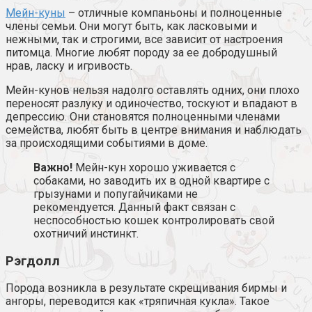
Мейн-куны
– отличные компаньоны и полноценные
члены семьи. Они могут быть, как ласковыми и
нежными, так и строгими, все зависит от настроения
питомца. Многие любят породу за ее добродушный
нрав, ласку и игривость.
Мейн-кунов нельзя надолго оставлять одних, они плохо
переносят разлуку и одиночество, тоскуют и впадают в
депрессию. Они становятся полноценными членами
семейства, любят быть в центре внимания и наблюдать
за происходящими событиями в доме.
Важно!
Мейн-кун хорошо уживается с
собаками, но заводить их в одной квартире с
грызунами и попугайчиками не
рекомендуется. Данный факт связан с
неспособностью кошек контролировать свой
охотничий инстинкт.
Рэгдолл
Порода возникла в результате скрещивания бирмы и
ангоры, переводится как «тряпичная кукла». Такое