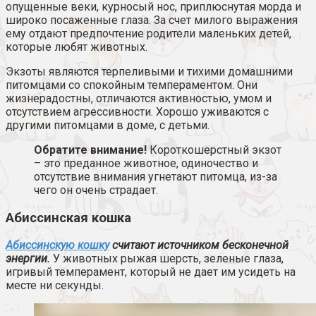
опущенные веки, курносый нос, приплюснутая морда и
широко посаженные глаза. За счет милого выражения
ему отдают предпочтение родители маленьких детей,
которые любят животных.
Экзоты являются терпеливыми и тихими домашними
питомцами со спокойным темпераментом. Они
жизнерадостны, отличаются активностью, умом и
отсутствием агрессивности. Хорошо уживаются с
другими питомцами в доме, с детьми.
Обратите внимание!
Короткошерстный экзот
– это преданное животное, одиночество и
отсутствие внимания угнетают питомца, из-за
чего он очень страдает.
Абиссинская кошка
Абиссинскую кошку
считают источником бесконечной
энергии.
У животных рыжая шерсть, зеленые глаза,
игривый темперамент, который не дает им усидеть на
месте ни секунды.