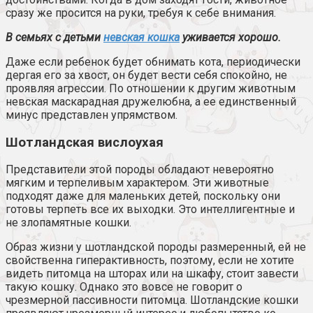
сразу же просится на руки, требуя к себе внимания.
В семьях с детьми
невская кошка
уживается хорошо.
Даже если ребенок будет обнимать кота, периодически
дергая его за хвост, он будет вести себя спокойно, не
проявляя агрессии. По отношении к другим животным
невская маскарадная дружелюбна, а ее единственный
минус представлен упрямством.
Шотландская вислоухая
Представители этой породы обладают невероятно
мягким и терпеливым характером. Эти животные
подходят даже для маленьких детей, поскольку они
готовы терпеть все их выходки. Это интеллигентные и
не злопамятные кошки.
Образ жизни у шотландской породы размеренный, ей не
свойственна гиперактивность, поэтому, если не хотите
видеть питомца на шторах или на шкафу, стоит завести
такую кошку. Однако это вовсе не говорит о
чрезмерной пассивности питомца. Шотландские кошки