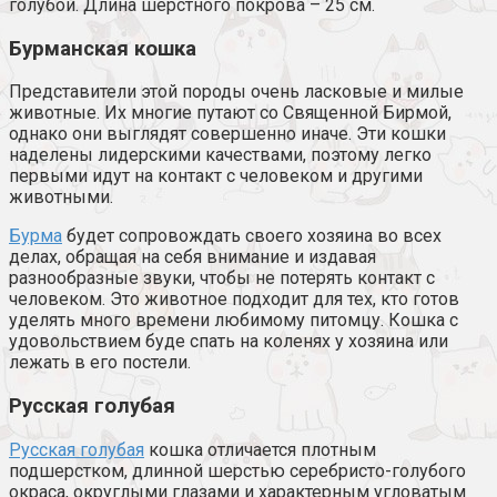
голубой. Длина шерстного покрова – 25 см.
Бурманская кошка
Представители этой породы очень ласковые и милые
животные. Их многие путают со Священной Бирмой,
однако они выглядят совершенно иначе. Эти кошки
наделены лидерскими качествами, поэтому легко
первыми идут на контакт с человеком и другими
животными.
Бурма
будет сопровождать своего хозяина во всех
делах, обращая на себя внимание и издавая
разнообразные звуки, чтобы не потерять контакт с
человеком. Это животное подходит для тех, кто готов
уделять много времени любимому питомцу. Кошка с
удовольствием буде спать на коленях у хозяина или
лежать в его постели.
Русская голубая
Русская голубая
кошка отличается плотным
подшерстком, длинной шерстью серебристо-голубого
окраса, округлыми глазами и характерным угловатым