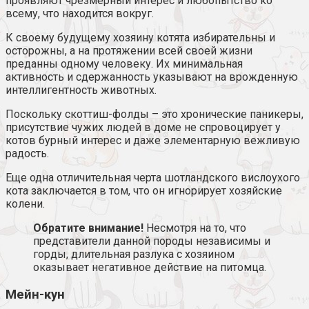
проявляют чрезмерный интерес и любопытство ко
всему, что находится вокруг.
К своему будущему хозяину котята избирательны и
осторожны, а на протяжении всей своей жизни
преданны одному человеку. Их минимальная
активность и сдержанность указывают на врожденную
интеллигентность животных.
Поскольку скоттиш-фолды – это хронические паникеры,
присутствие чужих людей в доме не спровоцирует у
котов бурный интерес и даже элементарную вежливую
радость.
Еще одна отличительная черта шотландского вислоухого
кота заключается в том, что он игнорирует хозяйские
колени.
Обратите внимание!
Несмотря на то, что
представители данной породы независимы и
горды, длительная разлука с хозяином
оказывает негативное действие на питомца.
Мейн-кун