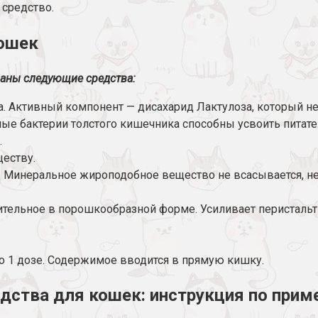
 средство.
кошек
аны следующие средства:
. Активный компонент — дисахарид Лактулоза, который н
ые бактерии толстого кишечника способны усвоить питат
.
еству.
 Минеральное жироподобное вещество не всасывается, н
тельное в порошкообразной форме. Усиливает перистальт
о 1 дозе. Содержимое вводится в прямую кишку.
ства для кошек: инструкция по прим