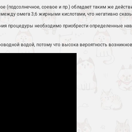
е (подсолнечное, соевое и пр.) обладает таким же действи
между омега 3;6 жирными кислотами, что негативно сказыв
ния процедуры необходимо приобрести определенные навы
роводной водой, потому что высока вероятность возникно