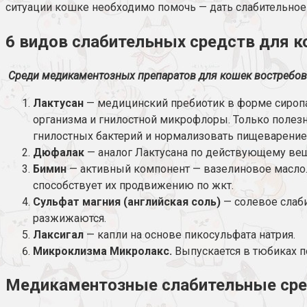
ситуации кошке необходимо помочь — дать слабительное
6 видов слабительных средств для 
Среди медикаментозных препаратов для кошек востребов
Лактусан
— медицинский пребиотик в форме сиропа
организма и гнилостной микрофлоры. Только полезн
гнилостных бактерий и нормализовать пищеварение
Дюфалак
— аналог Лактусана по действующему вещ
Бимин
— активный компонент — вазелиновое масло.
способствует их продвижению по жкт.
Сульфат магния (английская соль)
— солевое слаби
разжижаются.
Лаксигал
— капли на основе пикосульфата натрия.
Микроклизма Микролакс.
Выпускается в тюбиках п
Медикаментозные слабительные сред