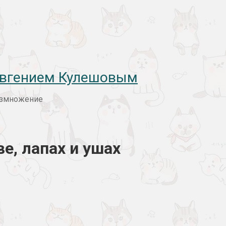
 Евгением Кулешовым
размножение
е, лапах и ушах