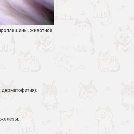
 проплешины, животное
 дерматофития);
 железы;