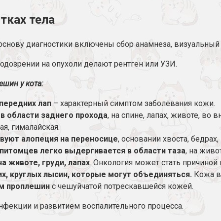
тках тела
 основу диагностики включены сбор анамнеза, визуальный
подозрении на опухоли делают рентген или УЗИ.
шин у кота:
передних лап
– характерный симптом заболевания кожи.
в области заднего прохода
, на спине, лапах, животе, во
ая, гималайская.
вуют алопеция на переносице
, основании хвоста, бедрах
 питомцев легко выдергивается в области таза
, на живо
 животе, груди, лапах
. Онкология может стать причиной 
х, круглых лысин, которые могут объединяться.
Кожа в 
ем проплешин
с чешуйчатой потрескавшейся кожей.
фекции и развитием воспалительного процесса.