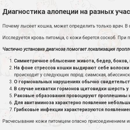
Диагностика алопеции на разных учас
Почему лысеет кошка, может определить только врач. В
Исследуется кровь питомца, с кожи берется соскоб. При 
Частично установке диагноза помогает локализация пропле
Симметричное облысение живота, бедер, боков, 
На фоне стрессов кошки выдирают себе волоски 
происходит у следующих пород: сиамская, абиссинск
О гормональных нарушениях обычно свидетельст
В случае нехватки гормонов щитовидки шерсть у
Раковые образования провоцируют проплешины на
Для авитаминоза характерно появление небольши
Грибковые инфекции характеризуются появлени
Расчесывание кожи питомцем опасно присоединением ин