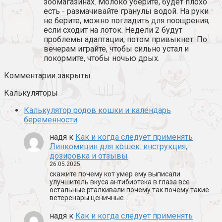
зоомагазинах. Молоко уберите, будет плохо
есть - размачивайте гранулы водой. На руки
не берите, можно погладить для поощрения,
если сходит на лоток. Недели 2 будут
проблемы адаптации, потом привыкнет. По
вечерам играйте, чтобы сильно устал и
покормите, чтобы ночью дрых.
Комментарии закрыты.
Калькуляторы
Калькулятор родов кошки и календарь
беременности
надя
к
Как и когда следует применять
Линкомицин для кошек: инструкция,
дозировка и отзывы
26.05.2025
скажите почему кот умер ему выписали
улучшитель вкуса антибиотека в глаза все
остальные рталкивали почему так почему такие
ветеренары ценичные…
надя
к
Как и когда следует применять