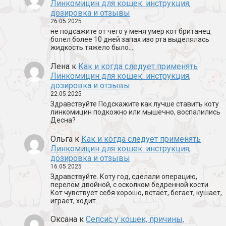
Линкомицин для кошек: инструкция,
дозировка и отзывы
26.05.2025
не подсажите от чего у меня умер кот британец
болел более 10 дней запах изо рта выделялась
жидкость тяжело было…
Лена
к
Как и когда следует применять
Линкомицин для кошек: инструкция,
дозировка и отзывы
22.05.2025
Здравствуйте Подскажите как лучше ставить коту
линкомицин подкожно или мышечно, воспалились
Десна?
Ольга
к
Как и когда следует применять
Линкомицин для кошек: инструкция,
дозировка и отзывы
16.05.2025
Здравствуйте. Коту год, сделали операцию,
перелом двойной, с осколком бедренной кости.
Кот чувствует себя хорошо, встаёт, бегает, кушает,
играет, ходит…
Оксана
к
Сепсис у кошек, причины,