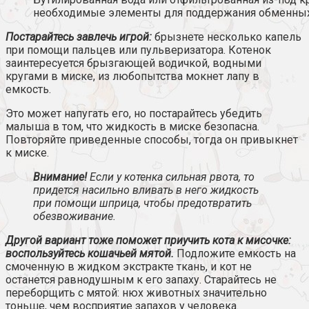
необходимые элементы для поддержания обменны
Постарайтесь завлечь игрой:
брызнете несколько капель
при помощи пальцев или пульверизатора. Котенок
заинтересуется брызгающей водичкой, водными
кругами в миске, из любопытства мокнет лапу в
емкость.
Это может напугать его, но постарайтесь убедить
малыша в том, что жидкость в миске безопасна.
Повторяйте приведенные способы, тогда он привыкнет
к миске.
Внимание!
Если у котенка сильная рвота, то
придется насильно вливать в него жидкость
при помощи шприца, чтобы предотвратить
обезвоживание.
Другой вариант тоже поможет приучить кота к мисочке:
воспользуйтесь кошачьей мятой.
Подложите емкость на
смоченную в жидком экстракте ткань, и кот не
останется равнодушным к его запаху. Старайтесь не
переборщить с мятой: нюх животных значительно
тоньше, чем восприятие запахов у человека.