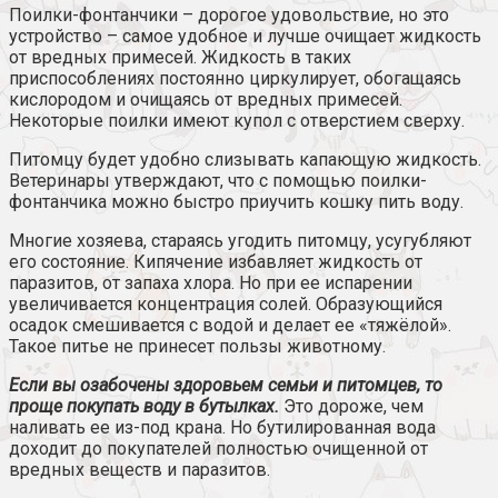
Поилки-фонтанчики – дорогое удовольствие, но это
устройство – самое удобное и лучше очищает жидкость
от вредных примесей. Жидкость в таких
приспособлениях постоянно циркулирует, обогащаясь
кислородом и очищаясь от вредных примесей.
Некоторые поилки имеют купол с отверстием сверху.
Питомцу будет удобно слизывать капающую жидкость.
Ветеринары утверждают, что с помощью поилки-
фонтанчика можно быстро приучить кошку пить воду.
Многие хозяева, стараясь угодить питомцу, усугубляют
его состояние. Кипячение избавляет жидкость от
паразитов, от запаха хлора. Но при ее испарении
увеличивается концентрация солей. Образующийся
осадок смешивается с водой и делает ее «тяжёлой».
Такое питье не принесет пользы животному.
Если вы озабочены здоровьем семьи и питомцев, то
проще покупать воду в бутылках.
Это дороже, чем
наливать ее из-под крана. Но бутилированная вода
доходит до покупателей полностью очищенной от
вредных веществ и паразитов.