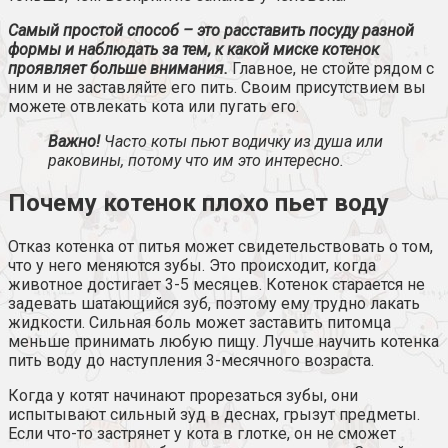
Самый простой способ – это расставить посуду разной
формы и наблюдать за тем, к какой миске котенок
проявляет больше внимания.
Главное, не стойте рядом с
ним и не заставляйте его пить. Своим присутствием вы
можете отвлекать кота или пугать его.
Важно!
Часто коты пьют водичку из душа или
раковины, потому что им это интересно.
Почему котенок плохо пьет воду
Отказ котенка от питья может свидетельствовать о том,
что у него меняются зубы. Это происходит, когда
животное достигает 3-5 месяцев. Котенок старается не
задевать шатающийся зуб, поэтому ему трудно лакать
жидкости. Сильная боль может заставить питомца
меньше принимать любую пищу. Лучше научить котенка
пить воду до наступления 3-месячного возраста.
Когда у котят начинают прорезаться зубы, они
испытывают сильный зуд в деснах, грызут предметы.
Если что-то застрянет у кота в глотке, он не сможет